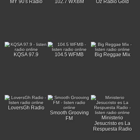
MY 90's Radio
102.7 WXBM
Oz Radio Gold
KQSA 97.9
104.5 WFMB
Big Reggae Mix
LoversGh Radio
Smooth Grooving
Ministerio
FM
Jesucristo es La
Respuesta Radio