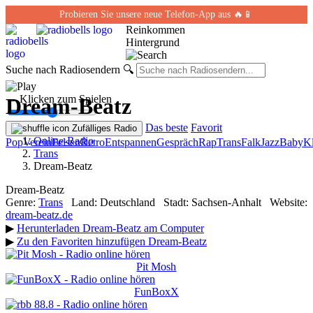
Probieren Sie unsere neue Telefon-App aus 🔥📱
Reinkommen
Hintergrund
Suche nach Radiosendern
🔍
← Klicken zum Spielen
Dream-Beatz
Das beste
Favorit
Zufälliges Radio
Online-Radio
Pop
Verein
Felsen
Retro
Entspannen
Gespräch
Rap
Trans
Falk
Jazz
Baby
Kl
Trans
Dream-Beatz
Dream-Beatz
Genre:
Trans
Land:
Deutschland
Stadt:
Sachsen-Anhalt
Website:
dream-beatz.de
▶
Herunterladen Dream-Beatz am Computer
▶
Zu den Favoriten hinzufügen Dream-Beatz
Pit Mosh
FunBoxX