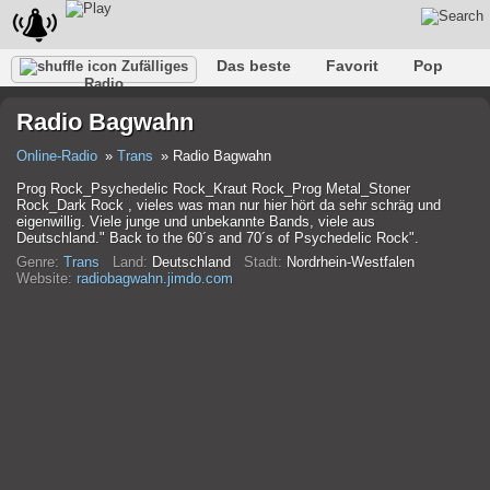
Das beste
Favorit
Pop
Zufälliges
Radio
Verein
Felsen
Retro
Entspannen
Gespräch
Radio Bagwahn
Rap
Trans
Falk
Jazz
Baby
Klassisch
Online-Radio
Trans
Radio Bagwahn
Prog Rock_Psychedelic Rock_Kraut Rock_Prog Metal_Stoner
Rock_Dark Rock , vieles was man nur hier hört da sehr schräg und
eigenwillig. Viele junge und unbekannte Bands, viele aus
Deutschland." Back to the 60´s and 70´s of Psychedelic Rock".
Genre:
Trans
Land:
Deutschland
Stadt:
Nordrhein-Westfalen
Website:
radiobagwahn.jimdo.com