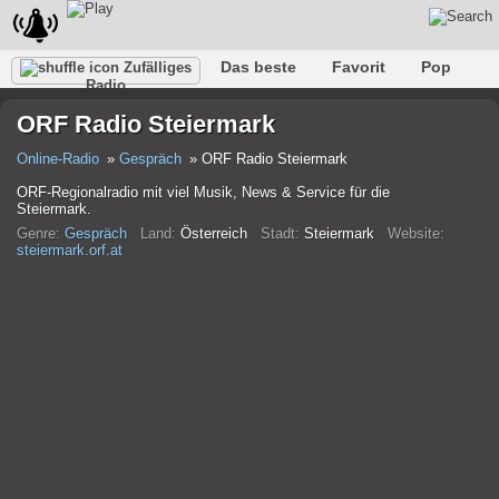
Das beste
Favorit
Pop
Zufälliges
Radio
Verein
Felsen
Retro
Entspannen
Gespräch
ORF Radio Steiermark
Rap
Trans
Falk
Jazz
Baby
Klassisch
Online-Radio
Gespräch
ORF Radio Steiermark
ORF-Regionalradio mit viel Musik, News & Service für die
Steiermark.
Genre:
Gespräch
Land:
Österreich
Stadt:
Steiermark
Website:
steiermark.orf.at