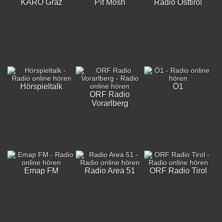
KARO Graz
Pit Mosh
Radio Osttirol
Hörspieltalk
Ö1
ORF Radio
Vorarlberg
Emap FM
Radio Area 51
ORF Radio Tirol