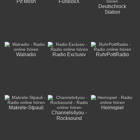
Pit Mosh
FunBoxX
Deutschrock
Station
Walradio
Radio Exclusiv
RuhrPottRadio
Makrele-Stpauli
Heimspiel
Channels4you -
Rocksound