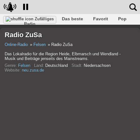
Das beste
Favorit
Pop
Zufälliges
Radio
Verein
Felsen
Retro
Entspannen
Gespräch
Radio ZuSa
Rap
Trans
Falk
Jazz
Baby
Klassisch
Online-Radio
Felsen
Radio ZuSa
Das Lokalradio für die Region Heide, Elbmarsch und Wendland -
Musik und Beiträge jenseits des Mainstreams.
Genre:
Felsen
Land:
Deutschland
Stadt:
Niedersachsen
Website:
neu.zusa.de