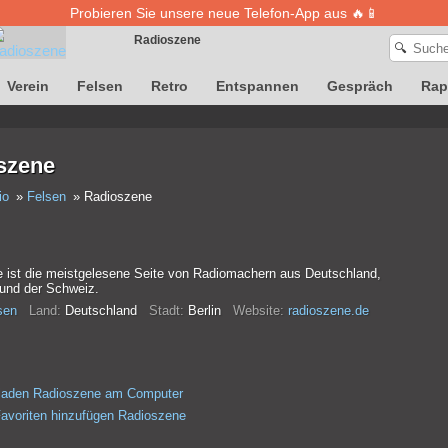
Probieren Sie unsere neue Telefon-App aus 🔥📱
Radioszene
🔍
Verein
Felsen
Retro
Entspannen
Gespräch
Rap
Die Definition von Songs ist vorübergehend nicht verfügbar
szene
io
Felsen
Radioszene
 ist die meistgelesene Seite von Radiomachern aus Deutschland,
 und der Schweiz.
sen
Land:
Deutschland
Stadt:
Berlin
Website:
radioszene.de
rladen Radioszene am Computer
avoriten hinzufügen Radioszene