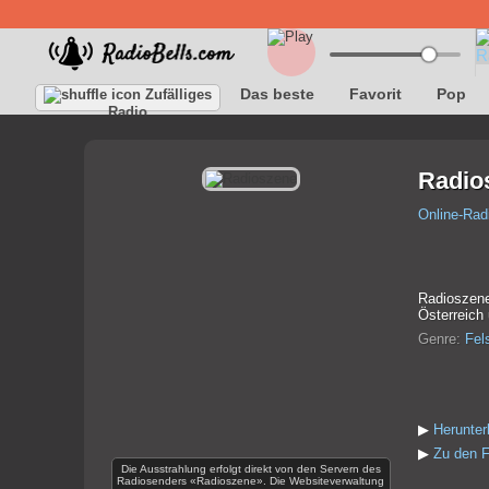
Das beste
Favorit
Pop
Zufälliges
Radio
Radio
Online-Rad
Radioszene
Österreich
Genre:
Fel
▶
Herunte
▶
Zu den F
Die Ausstrahlung erfolgt direkt von den Servern des
Radiosenders «Radioszene». Die Websiteverwaltung