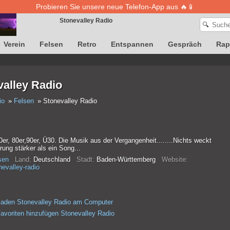
Probieren Sie unsere neue Telefon-App aus 🔥📱
Stonevalley Radio
🔍
Verein
Felsen
Retro
Entspannen
Gespräch
Rap
Die Definition von Songs ist vorübergehend nicht verfügbar
valley Radio
io
Felsen
Stonevalley Radio
er, 80er,90er, Ü30. Die Musik aus der Vergangenheit........Nichts weckt
rung stärker als ein Song...
sen
Land:
Deutschland
Stadt:
Baden-Württemberg
Website:
nevalley-radio
laden Stonevalley Radio am Computer
avoriten hinzufügen Stonevalley Radio