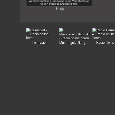
Websiteverwaltung übernimmt keine Verantwortung
für den Inhalt des Audiostreams.
0
0
Heimspiel
Radio Herne
Massregelvollzugsklinik