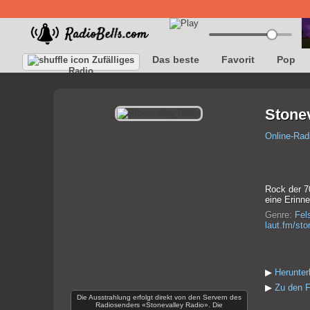
Das beste
Favorit
Pop
Zufälliges
Radio
Stone
Online-Rad
Rock der 70
eine Erinne
Genre:
Fel
laut.fm/sto
▶
Herunter
▶
Zu den F
Die Ausstrahlung erfolgt direkt von den Servern des
Radiosenders «Stonevalley Radio». Die