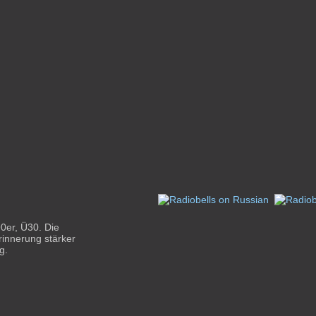
90er, Ü30. Die
rinnerung stärker
g.