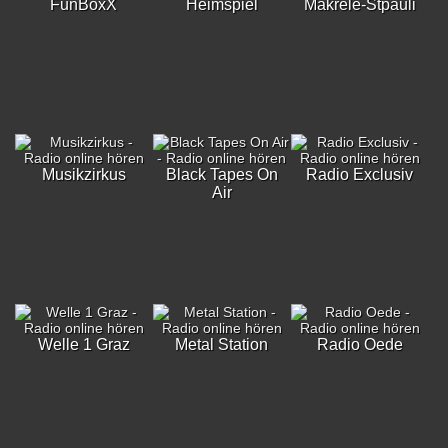
FunBoxX
Heimspiel
Makrele-Stpauli
Musikzirkus
Black Tapes On
Radio Exclusiv
Air
Welle 1 Graz
Metal Station
Radio Oede