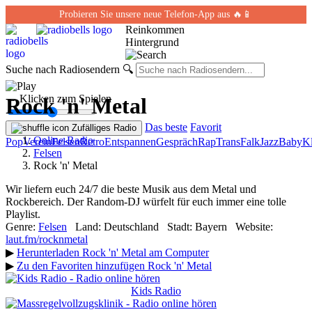
Probieren Sie unsere neue Telefon-App aus 🔥📱
Reinkommen
Hintergrund
Suche nach Radiosendern
🔍
← Klicken zum Spielen
Rock 'n' Metal
Das beste
Favorit
Zufälliges Radio
Online-Radio
Pop
Verein
Felsen
Retro
Entspannen
Gespräch
Rap
Trans
Falk
Jazz
Baby
Kl
Felsen
Rock 'n' Metal
Wir liefern euch 24/7 die beste Musik aus dem Metal und
Rockbereich. Der Random-DJ würfelt für euch immer eine tolle
Playlist.
Genre:
Felsen
Land:
Deutschland
Stadt:
Bayern
Website:
laut.fm/rocknmetal
▶
Herunterladen Rock 'n' Metal am Computer
▶
Zu den Favoriten hinzufügen Rock 'n' Metal
Kids Radio