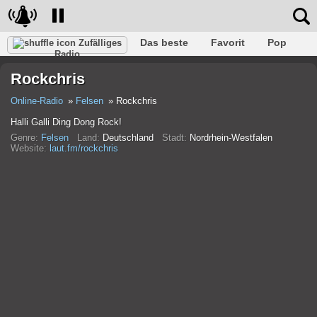
Das beste
Favorit
Pop
Zufälliges
Radio
Verein
Felsen
Retro
Entspannen
Gespräch
Rockchris
Rap
Trans
Falk
Jazz
Baby
Klassisch
Online-Radio
Felsen
Rockchris
Halli Galli Ding Dong Rock!
Genre:
Felsen
Land:
Deutschland
Stadt:
Nordrhein-Westfalen
Website:
laut.fm/rockchris