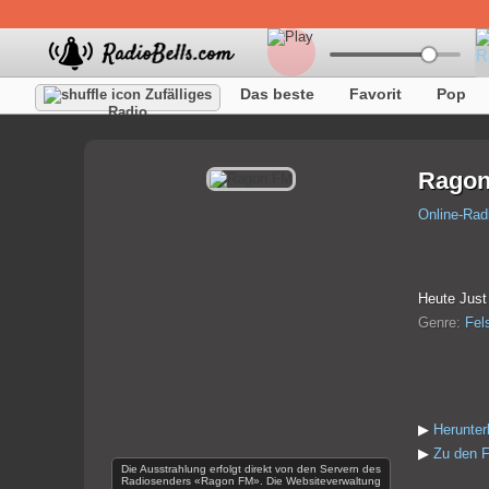
Das beste
Favorit
Pop
Zufälliges
Radio
Ragon
Online-Rad
Heute Just
Genre:
Fel
▶
Herunte
▶
Zu den F
Die Ausstrahlung erfolgt direkt von den Servern des
Radiosenders «Ragon FM». Die Websiteverwaltung