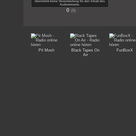
übernimmt keine Verantwortung für den Inhalt des
Audiostreams.
0
0
Pit Mosh
Black Tapes On
FunBoxX
Air