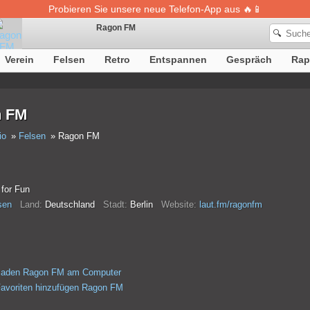
Probieren Sie unsere neue Telefon-App aus 🔥📱
Ragon FM
🔍
Verein
Felsen
Retro
Entspannen
Gespräch
Rap
Die Definition von Songs ist vorübergehend nicht verfügbar
 FM
io
Felsen
Ragon FM
 for Fun
sen
Land:
Deutschland
Stadt:
Berlin
Website:
laut.fm/ragonfm
rladen Ragon FM am Computer
avoriten hinzufügen Ragon FM