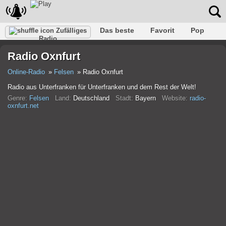
Das beste
Favorit
Pop
Zufälliges
Radio
Verein
Felsen
Retro
Entspannen
Gespräch
Radio Oxnfurt
Rap
Trans
Falk
Jazz
Baby
Klassisch
Online-Radio
Felsen
Radio Oxnfurt
Radio aus Unterfranken für Unterfranken und dem Rest der Welt!
Genre:
Felsen
Land:
Deutschland
Stadt:
Bayern
Website:
radio-
oxnfurt.net