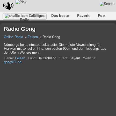
Das beste
Favorit
Pop
Zufälliges
Radio
Verein
Felsen
Retro
Entspannen
Gespräch
Radio Gong
Rap
Trans
Falk
Jazz
Baby
Klassisch
Online-Radio
Felsen
Radio Gong
Nürnbergs bekanntestes Lokalradio. Die meiste Abwechslung für
Franken mit aktuellen Hits, den besten 90ern und den Topsongs aus
den 80ern Weitere mehr
Genre:
Felsen
Land:
Deutschland
Stadt:
Bayern
Website:
gong971.de