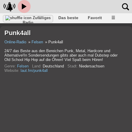
Das beste
Favorit
☰
Zufälliges
Radio
Punk4all
Online-Radio
Felsen
Punk4all
24/7 das Beste aus den Bereichen Punk, Metal, Hardcore und
Alternative!In Sondersendungen gibts aber auch mal Dubstep oder
Old School Hip Hop auf die Ohren! Viel Spaß beim Hören!
Genre:
Felsen
Land:
Deutschland
Stadt:
Niedersachsen
Website:
laut.fm/punk4all