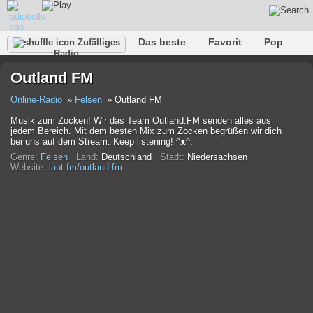
Das beste
Favorit
Pop
Zufälliges
Radio
Verein
Felsen
Retro
Entspannen
Gespräch
Outland FM
Rap
Trans
Falk
Jazz
Baby
Klassisch
Online-Radio
Felsen
Outland FM
Musik zum Zocken! Wir das Team Outland.FM senden alles aus
jedem Bereich. Mit dem besten Mix zum Zocken begrüßen wir dich
bei uns auf dem Stream. Keep listening! ^ᴥ^.
Genre:
Felsen
Land:
Deutschland
Stadt:
Niedersachsen
Website:
laut.fm/outland-fm