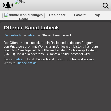
Das beste
Favorit
Pop
Zufälliges
Radio
Verein
Felsen
Retro
Entspannen
Gespräch
Offener Kanal Lubeck
Rap
Trans
Falk
Jazz
Baby
Klassisch
Online-Radio
Felsen
Offener Kanal Lubeck
Der Offene Kanal Lübeck ist ein Radiosender, dessen Programm
von Privatpersonen mit Wohnsitz in Schleswig-Holstein, Hamburg
oder dem Sendegebiet der Offenen Kanäle in Schleswig-Holstein
(OKSH) und die mindestens 14 Jahre alt sind, gestaltet wird.
Genre:
Felsen
Land:
Deutschland
Stadt:
Schleswig-Holstein
Website:
luebeckfm.de