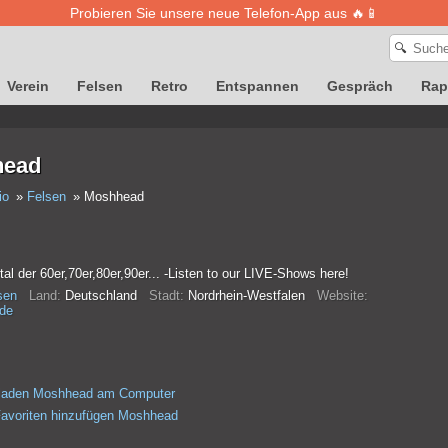
Probieren Sie unsere neue Telefon-App aus 🔥📱
🔍
Verein
Felsen
Retro
Entspannen
Gespräch
Rap
head
io
Felsen
Moshhead
l der 60er,70er,80er,90er... -Listen to our LIVE-Shows here!
sen
Land:
Deutschland
Stadt:
Nordrhein-Westfalen
Website:
de
rladen Moshhead am Computer
avoriten hinzufügen Moshhead