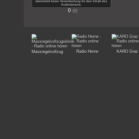
übernimmt keine Verantwortung für den Inhalt des
Audiostreams.
0
0
Radio Herne
KARO Graz
Massregelvollzugsklinik