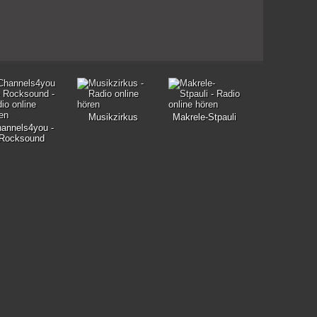
Musikzirkus
Makrele-Stpauli
annels4you -
Rocksound