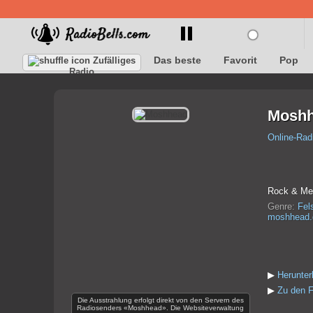
Das beste
Favorit
Pop
Zufälliges
Radio
Mosh
Online-Rad
Rock & Meta
Genre:
Fel
moshhead.
▶
Herunte
▶
Zu den F
Die Ausstrahlung erfolgt direkt von den Servern des
Radiosenders «Moshhead». Die Websiteverwaltung