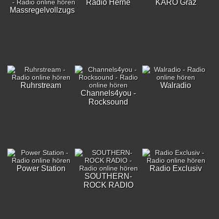
Radio Herne
KARO Graz
Massregelvollzugsklinik
Ruhrstream
Walradio
Channels4you -
Rocksound
Power Station
Radio Exclusiv
SOUTHERN-
ROCK RADIO