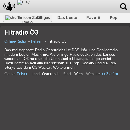
Das beste
Favorit
Pop
Zufälliges
Radio
Verein
Felsen
Retro
Entspannen
Gespräch
Hitradio Ö3
Rap
Trans
Falk
Jazz
Baby
Klassisch
Online-Radio
Felsen
Hitradio Ö3
Das meistgehörte Radio Österreichs ist DAS Info- und Serviceradio
mit dem besten Musikmix. Als einzige Radioredaktion des Landes
werden auf Ö3 rund um die Uhr aktuelle Newsupdates gesendet.
Dazu kommen aktuelle Nachrichten aus Pop, Society und die Top-
Storys aus dem Ö3-Wecker. Weitere mehr
Genre:
Felsen
Land:
Österreich
Stadt:
Wien
Website:
oe3.orf.at