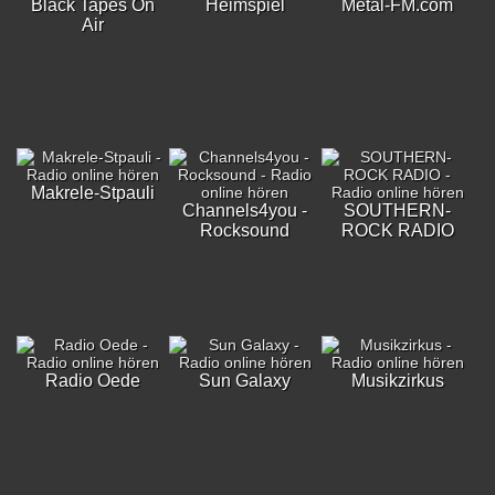
Black Tapes On
Heimspiel
Metal-FM.com
Air
Makrele-Stpauli
Channels4you -
SOUTHERN-
Rocksound
ROCK RADIO
Radio Oede
Sun Galaxy
Musikzirkus