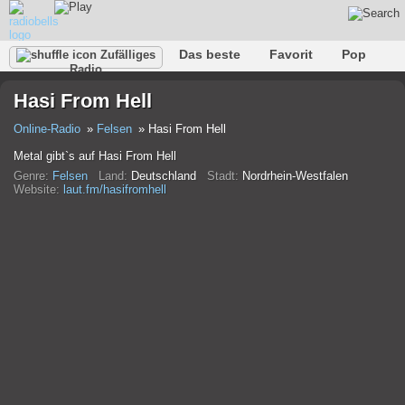
Das beste
Favorit
Pop
Zufälliges
Radio
Verein
Felsen
Retro
Entspannen
Gespräch
Hasi From Hell
Rap
Trans
Falk
Jazz
Baby
Klassisch
Online-Radio
Felsen
Hasi From Hell
Metal gibt`s auf Hasi From Hell
Genre:
Felsen
Land:
Deutschland
Stadt:
Nordrhein-Westfalen
Website:
laut.fm/hasifromhell