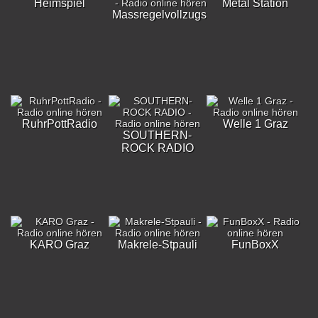
Heimspiel
Metal Station
Massregelvollzugsklinik
RuhrPottRadio
Welle 1 Graz
SOUTHERN-
ROCK RADIO
KARO Graz
Makrele-Stpauli
FunBoxX