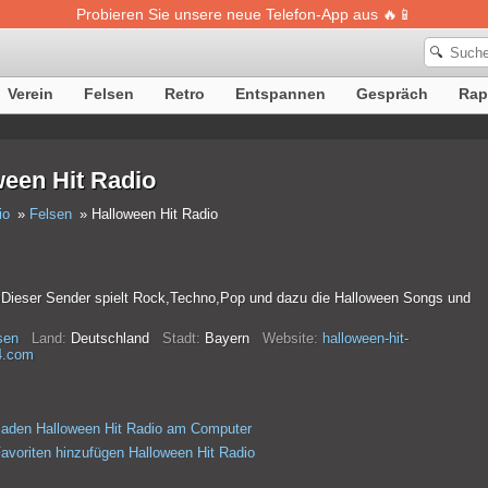
Probieren Sie unsere neue Telefon-App aus 🔥📱
🔍
Verein
Felsen
Retro
Entspannen
Gespräch
Rap
ween Hit Radio
io
Felsen
Halloween Hit Radio
Dieser Sender spielt Rock,Techno,Pop und dazu die Halloween Songs und
sen
Land:
Deutschland
Stadt:
Bayern
Website:
halloween-hit-
4.com
laden Halloween Hit Radio am Computer
avoriten hinzufügen Halloween Hit Radio