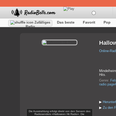
Das beste
Favorit
Pop
Zufälliges
Radio
Hallo
Online-Rad
Mindelheim
Hits.
Genre:
Fel
radio.page
▶
Herunter
▶
Zu den F
Die Ausstrahlung erfolgt direkt von den Servern des
Radiosenders «Halloween Hit Radio». Die