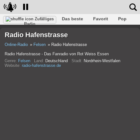
Das beste
Favorit
Pop
Zufälliges
Radio
Verein
Felsen
Retro
Entspannen
Gespräch
Radio Hafenstrasse
Rap
Trans
Falk
Jazz
Baby
Klassisch
Online-Radio
Felsen
Radio Hafenstrasse
Radio Hafenstrasse - Das Fanradio von Rot Weiss Essen
Genre:
Felsen
Land:
Deutschland
Stadt:
Nordrhein-Westfalen
Website:
radio-hafenstrasse.de