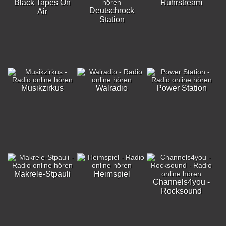
Black Tapes On
Ruhrstream
Deutschrock
Air
Station
Musikzirkus
Walradio
Power Station
Makrele-Stpauli
Heimspiel
Channels4you -
Rocksound