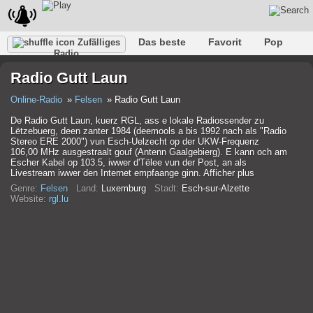
Das beste
Favorit
Pop
Zufälliges
Radio
Verein
Felsen
Retro
Entspannen
Gespräch
Radio Gutt Laun
Rap
Trans
Falk
Jazz
Baby
Klassisch
Online-Radio
Felsen
Radio Gutt Laun
De Radio Gutt Laun, kuerz RGL, ass e lokale Radiossender zu
Lëtzebuerg, deen zanter 1984 (deemools a bis 1992 nach als "Radio
Stereo ERE 2000") vun Esch-Uelzecht op der UKW-Frequenz
106,00 MHz ausgestraalt gouf (Antenn Gaalgebierg). E kann och am
Escher Kabel op 103.5, iwwer d'Tëlee vun der Post, an als
Livestream iwwer den Internet empfaange ginn. Afficher plus
Genre:
Felsen
Land:
Luxemburg
Stadt:
Esch-sur-Alzette
Website:
rgl.lu