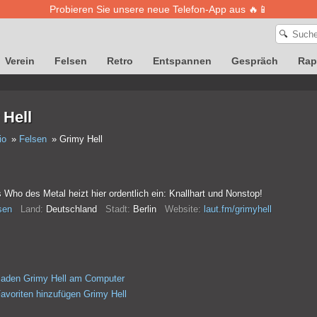
Probieren Sie unsere neue Telefon-App aus 🔥📱
🔍
Verein
Felsen
Retro
Entspannen
Gespräch
Rap
 Hell
io
Felsen
Grimy Hell
Who des Metal heizt hier ordentlich ein: Knallhart und Nonstop!
sen
Land:
Deutschland
Stadt:
Berlin
Website:
laut.fm/grimyhell
laden Grimy Hell am Computer
avoriten hinzufügen Grimy Hell