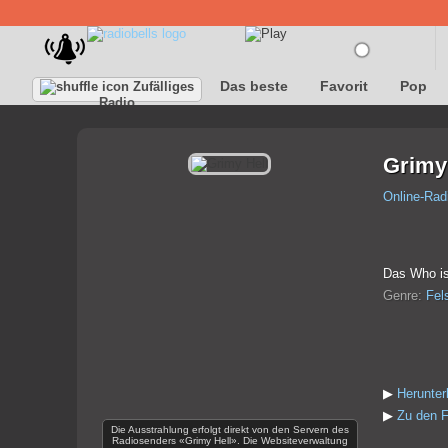
Das beste
Favorit
Pop
Zufälliges
Radio
Grimy
Online-Rad
Das Who is 
Genre:
Fel
▶
Herunter
▶
Zu den F
Die Ausstrahlung erfolgt direkt von den Servern des
Radiosenders «Grimy Hell». Die Websiteverwaltung