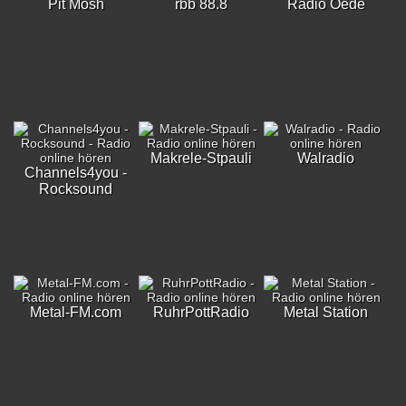
Pit Mosh
rbb 88.8
Radio Oede
Makrele-Stpauli
Walradio
Channels4you -
Rocksound
Metal-FM.com
RuhrPottRadio
Metal Station