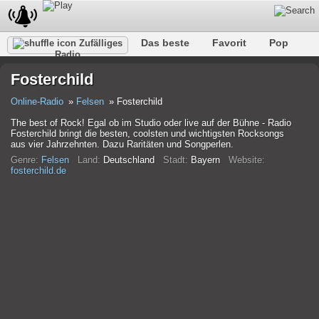
Das beste
Favorit
Pop
Zufälliges
Radio
Verein
Felsen
Retro
Entspannen
Gespräch
Fosterchild
Rap
Trans
Falk
Jazz
Baby
Klassisch
Online-Radio
Felsen
Fosterchild
The best of Rock! Egal ob im Studio oder live auf der Bühne - Radio
Fosterchild bringt die besten, coolsten und wichtigsten Rocksongs
aus vier Jahrzehnten. Dazu Raritäten und Songperlen.
Genre:
Felsen
Land:
Deutschland
Stadt:
Bayern
Website:
fosterchild.de