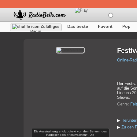
Das beste
Favorit
Pop
Zufälliges
Radio
Festiv
Online-Rad
Der Festiv
auf die So
Lineups 201
Shows.
Genre:
Fel
▶
Herunter
▶
Zu den F
Die Ausstrahlung erfolgt direkt von den Servern des
Radiosenders «Festivalisten». Die