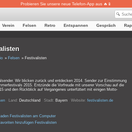
Probieren Sie unsere neue Telefon-App aus 🔥📱
🔍
Verein
Felsen
Retro
Entspannen
Gespräch
Rap
alisten
io
Felsen
Festivalisten
alsender. Wir blicken zurück und entdecken 2014. Sender zur Einstimmung
mmerfestivals 2015. Entzünde die Vorfreude mit unserer Vorschau auf die
5 und den Rückblick auf Vergangenes unterfüttert mit einigen Motto-
sen
Land:
Deutschland
Stadt:
Bayern
Website:
festivalisten.de
laden Festivalisten am Computer
avoriten hinzufügen Festivalisten