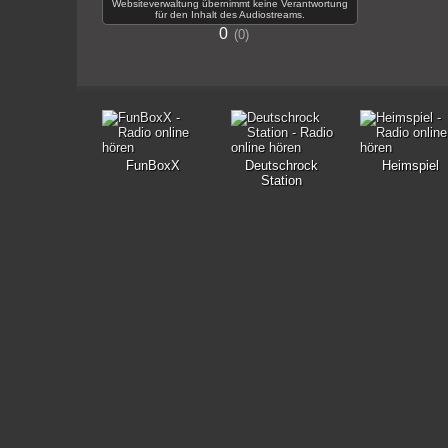
Websiteverwaltung übernimmt keine Verantwortung
für den Inhalt des Audiostreams.
0
0
FunBoxX
Deutschrock
Heimspiel
Station