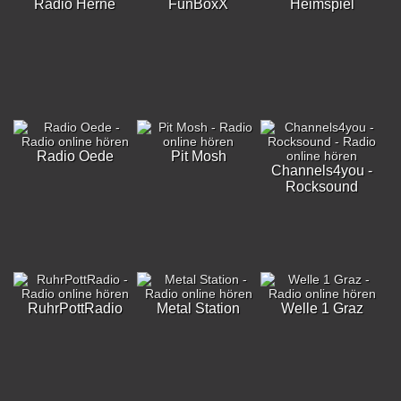
Radio Herne
FunBoxX
Heimspiel
Radio Oede
Pit Mosh
Channels4you -
Rocksound
RuhrPottRadio
Metal Station
Welle 1 Graz