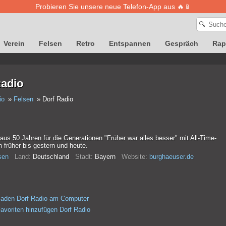
Probieren Sie unsere neue Telefon-App aus 🔥📱
🔍
Verein
Felsen
Retro
Entspannen
Gespräch
Rap
Radio
io
Felsen
Dorf Radio
us 50 Jahren für die Generationen "Früher war alles besser" mit All-Time-
n früher bis gestern und heute.
sen
Land:
Deutschland
Stadt:
Bayern
Website:
burghaeuser.de
laden Dorf Radio am Computer
avoriten hinzufügen Dorf Radio