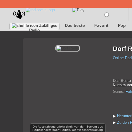
Das beste
Favorit
Pop
Zufälliges
Radio
Dorf 
Online-Rad
Das Beste a
Kulthits vo
Genre:
Fel
▶
Herunter
▶
Zu den F
Die Ausstrahlung erfolgt direkt von den Servern des
Radiosenders «Dorf Radio». Die Websiteverwaltung