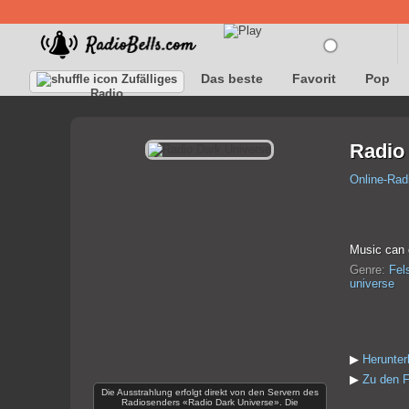
Das beste
Favorit
Pop
Zufälliges
Radio
Radio
Online-Rad
Music can 
Genre:
Fel
universe
▶
Herunter
▶
Zu den F
Die Ausstrahlung erfolgt direkt von den Servern des
Radiosenders «Radio Dark Universe». Die