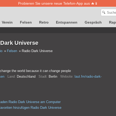
Probieren Sie unsere neue Telefon-App aus 🔥📱
🔍
Verein
Felsen
Retro
Entspannen
Gespräch
Rap
 Dark Universe
io
Felsen
Radio Dark Universe
change the world because it can change people
sen
Land:
Deutschland
Stadt:
Berlin
Website:
laut.fm/radio-dark-
laden Radio Dark Universe am Computer
avoriten hinzufügen Radio Dark Universe