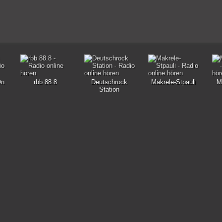
On
rbb 88.8
Deutschrock
Makrele-Stpauli
M
Station