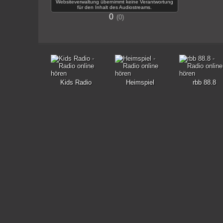
Websiteverwaltung übernimmt keine Verantwortung
für den Inhalt des Audiostreams.
0
0
Kids Radio
Heimspiel
rbb 88.8