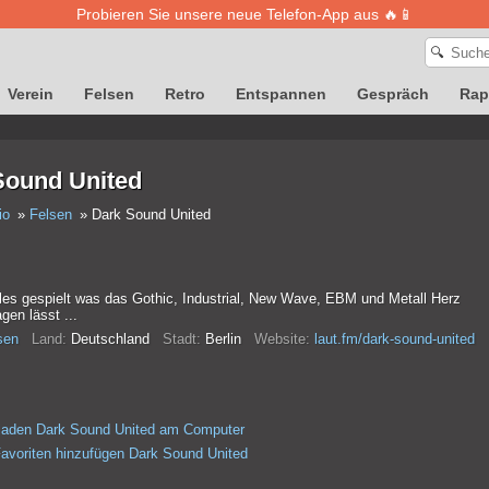
Probieren Sie unsere neue Telefon-App aus 🔥📱
🔍
Verein
Felsen
Retro
Entspannen
Gespräch
Rap
Sound United
io
Felsen
Dark Sound United
lles gespielt was das Gothic, Industrial, New Wave, EBM und Metall Herz
gen lässt ...
sen
Land:
Deutschland
Stadt:
Berlin
Website:
laut.fm/dark-sound-united
laden Dark Sound United am Computer
avoriten hinzufügen Dark Sound United