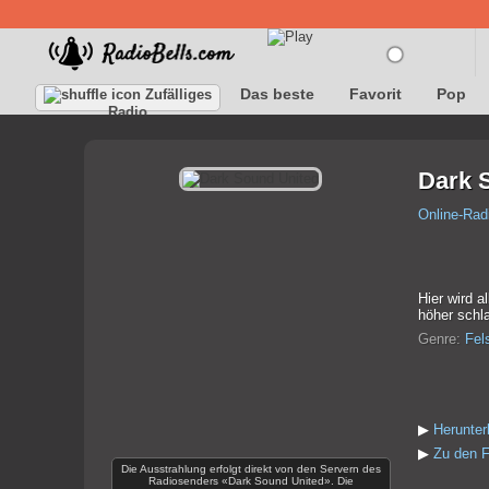
Das beste
Favorit
Pop
Zufälliges
Radio
Dark 
Online-Rad
Hier wird a
höher schla
Genre:
Fel
▶
Herunter
▶
Zu den F
Die Ausstrahlung erfolgt direkt von den Servern des
Radiosenders «Dark Sound United». Die