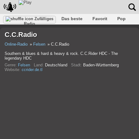
Das beste
Favorit
Pop
Zufälliges
Radio
Verein
Felsen
Retro
Entspannen
Gespräch
C.C.Radio
Rap
Trans
Falk
Jazz
Baby
Klassisch
Online-Radio
Felsen
C.C.Radio
Southern & blues & hard & heavy & rock. C.C.Rider HDC - The
legendary HDC
Genre:
Felsen
Land:
Deutschland
Stadt:
Baden-Württemberg
Website:
ccrider.de.tl