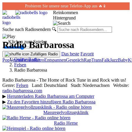
Probieren Sie unsere neue Telefon-App aus 🔥📱
Reinkommen
Hintergrund
Suche nach Radiosendern
🔍
← Klicken zum Spielen
Radio Barbarossa
Das beste
Favorit
Zufälliges Radio
Online-Radio
Pop
Verein
Felsen
Retro
Entspannen
Gespräch
Rap
Trans
Falk
Jazz
Baby
Kl
Felsen
Radio Barbarossa
Radio Barbarossa - The Home of Rock Tune in and Rock with us!
Genre:
Felsen
Land:
Deutschland
Stadt:
Niedersachsen
Website:
radio-barbarossa.com
▶
Herunterladen Radio Barbarossa am Computer
▶
Zu den Favoriten hinzufügen Radio Barbarossa
Massregelvollzugsklinik
Radio Herne