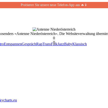
Probieren Sie unsere neue Telefon-App aus 🔥📱
diosenders «Antenne Niederösterreich». Die Websiteverwaltung übernim
0
0
tro
Entspannen
Gespräch
Rap
Trans
Falk
Jazz
Baby
Klassisch
kycharts.eu