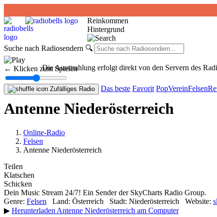
Reinkommen
Hintergrund
Suche nach Radiosendern
🔍
Die Ausstrahlung erfolgt direkt von den Servern des Ra
← Klicken zum Spielen
Das beste
Favorit
Pop
Verein
Felsen
Re
Zufälliges Radio
Antenne Niederösterreich
Online-Radio
Felsen
Antenne Niederösterreich
Teilen
Klatschen
Schicken
Dein Music Stream 24/7! Ein Sender der SkyCharts Radio Group.
Genre:
Felsen
Land:
Österreich
Stadt:
Niederösterreich
Website:
s
▶
Herunterladen Antenne Niederösterreich am Computer