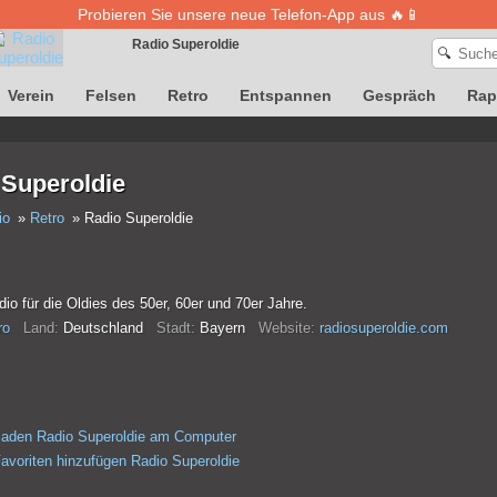
Probieren Sie unsere neue Telefon-App aus 🔥📱
Radio Superoldie
🔍
Verein
Felsen
Retro
Entspannen
Gespräch
Rap
Die Definition von Songs ist vorübergehend nicht verfügbar
 Superoldie
io
Retro
Radio Superoldie
o für die Oldies des 50er, 60er und 70er Jahre.
ro
Land:
Deutschland
Stadt:
Bayern
Website:
radiosuperoldie.com
laden Radio Superoldie am Computer
avoriten hinzufügen Radio Superoldie