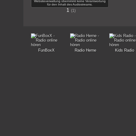
Websiteverwaltung übernimmt keine Verantwortung
für den Inhalt des Audiostreams.
1
1
FunBoxX
Radio Herne
Kids Radio