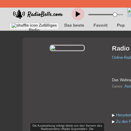
Das beste
Favorit
Pop
Zufälliges
Radio
Radio
Online-Rad
Das Webradi
Genre:
Ret
▶
Herunter
▶
Zu den F
Die Ausstrahlung erfolgt direkt von den Servern des
Radiosenders «Radio Superoldie». Die