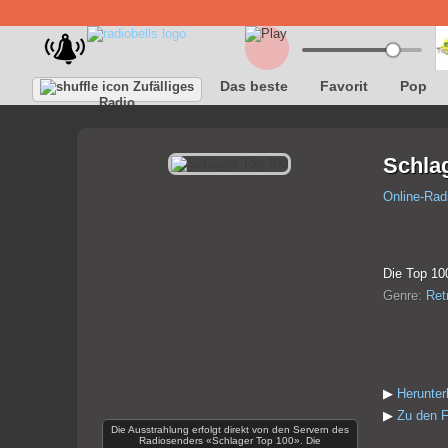
Das beste
Favorit
Pop
Zufälliges
Radio
Schla
Online-Rad
Die Top 10
Genre:
Ret
▶
Herunter
▶
Zu den F
Die Ausstrahlung erfolgt direkt von den Servern des
Radiosenders «Schlager Top 100». Die