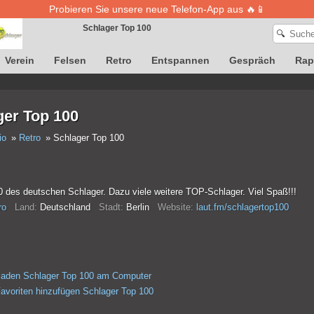
Probieren Sie unsere neue Telefon-App aus 🔥📱
Schlager Top 100
🔍
Verein
Felsen
Retro
Entspannen
Gespräch
Rap
Die Definition von Songs ist vorübergehend nicht verfügbar
ger Top 100
io
Retro
Schlager Top 100
0 des deutschen Schlager. Dazu viele weitere TOP-Schlager. Viel Spaß!!!
ro
Land:
Deutschland
Stadt:
Berlin
Website:
laut.fm/schlagertop100
laden Schlager Top 100 am Computer
avoriten hinzufügen Schlager Top 100