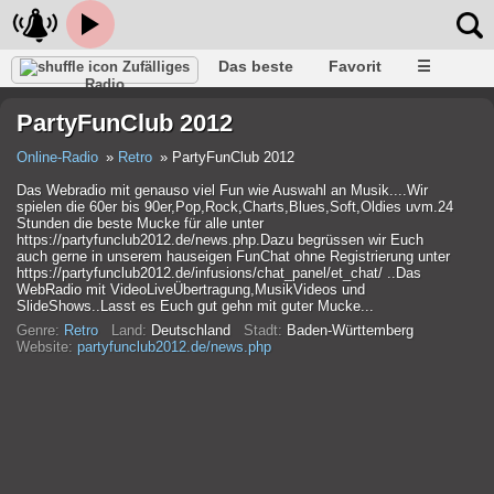
Das beste
Favorit
☰
Zufälliges
Radio
PartyFunClub 2012
Online-Radio
Retro
PartyFunClub 2012
Das Webradio mit genauso viel Fun wie Auswahl an Musik....Wir
spielen die 60er bis 90er,Pop,Rock,Charts,Blues,Soft,Oldies uvm.24
Stunden die beste Mucke für alle unter
https://partyfunclub2012.de/news.php.Dazu begrüssen wir Euch
auch gerne in unserem hauseigen FunChat ohne Registrierung unter
https://partyfunclub2012.de/infusions/chat_panel/et_chat/ ..Das
WebRadio mit VideoLiveÜbertragung,MusikVideos und
SlideShows..Lasst es Euch gut gehn mit guter Mucke...
Genre:
Retro
Land:
Deutschland
Stadt:
Baden-Württemberg
Website:
partyfunclub2012.de/news.php