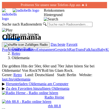
Probieren Sie unsere neue Telefon-App aus 🔥📱
Reinkommen
Hintergrund
Suche nach Radiosendern
🔍
← Klicken zum Spielen
Oldiemania
Das beste
Favorit
Zufälliges Radio
Online-Radio
Pop
Verein
Felsen
Retro
Entspannen
Gespräch
Rap
Trans
Falk
Jazz
Baby
Kl
Retro
Oldiemania
Die größten Hits der 50er, 60er und 70er Jahre hören Sie bei
Oldiemania! Von Rock'N'Roll bis Glam Rock.
Genre:
Retro
Land:
Deutschland
Stadt:
Berlin
Website:
laut.fm/oldiemania
▶
Herunterladen Oldiemania am Computer
▶
Zu den Favoriten hinzufügen Oldiemania
Radio Herne
rbb 88.8