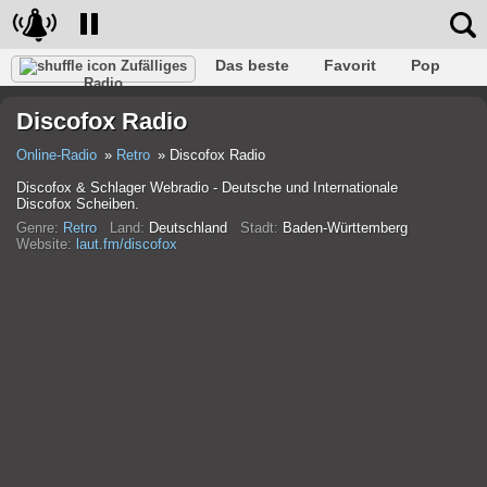
Das beste
Favorit
Pop
Zufälliges
Radio
Verein
Felsen
Retro
Entspannen
Gespräch
Discofox Radio
Rap
Trans
Falk
Jazz
Baby
Klassisch
Online-Radio
Retro
Discofox Radio
Discofox & Schlager Webradio - Deutsche und Internationale
Discofox Scheiben.
Genre:
Retro
Land:
Deutschland
Stadt:
Baden-Württemberg
Website:
laut.fm/discofox