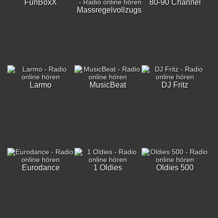
FunBoxX
80-90 Channel
Massregelvollzugsklinik
Larmo
MusicBeat
DJ Fritz
Eurodance
1 Oldies
Oldies 500