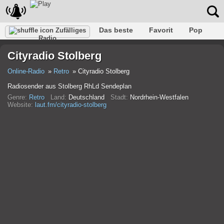
Das beste
Favorit
Pop
Zufälliges
Radio
Verein
Felsen
Retro
Entspannen
Gespräch
Cityradio Stolberg
Rap
Trans
Falk
Jazz
Baby
Klassisch
Online-Radio
Retro
Cityradio Stolberg
Radiosender aus Stolberg RhLd Sendeplan
Genre:
Retro
Land:
Deutschland
Stadt:
Nordrhein-Westfalen
Website:
laut.fm/cityradio-stolberg