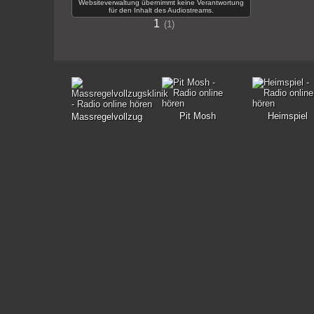
Websiteverwaltung übernimmt keine Verantwortung
für den Inhalt des Audiostreams.
1
1
Pit Mosh
Heimspiel
Massregelvollzugsklinik