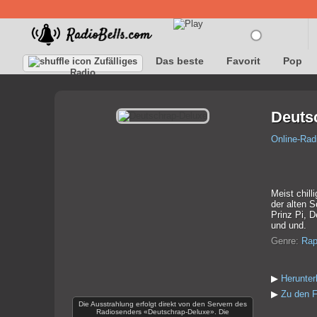
Das beste
Favorit
Pop
Zufälliges
Radio
Deuts
Online-Rad
Meist chill
der alten 
Prinz Pi, 
und und.
Genre:
Ra
▶
Herunter
▶
Zu den F
Die Ausstrahlung erfolgt direkt von den Servern des
Radiosenders «Deutschrap-Deluxe». Die