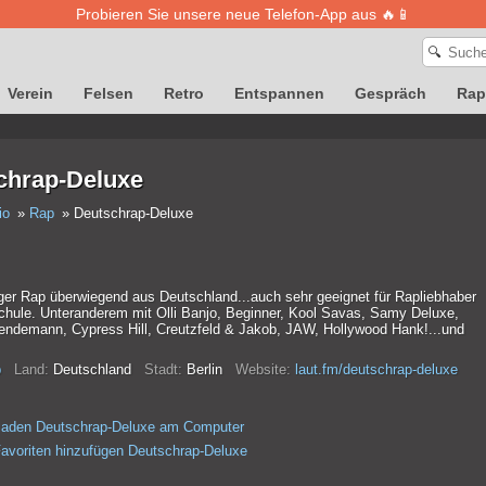
Probieren Sie unsere neue Telefon-App aus 🔥📱
🔍
Verein
Felsen
Retro
Entspannen
Gespräch
Rap
chrap-Deluxe
io
Rap
Deutschrap-Deluxe
iger Rap überwiegend aus Deutschland...auch sehr geeignet für Rapliebhaber
Schule. Unteranderem mit Olli Banjo, Beginner, Kool Savas, Samy Deluxe,
Dendemann, Cypress Hill, Creutzfeld & Jakob, JAW, Hollywood Hank!...und
p
Land:
Deutschland
Stadt:
Berlin
Website:
laut.fm/deutschrap-deluxe
laden Deutschrap-Deluxe am Computer
avoriten hinzufügen Deutschrap-Deluxe