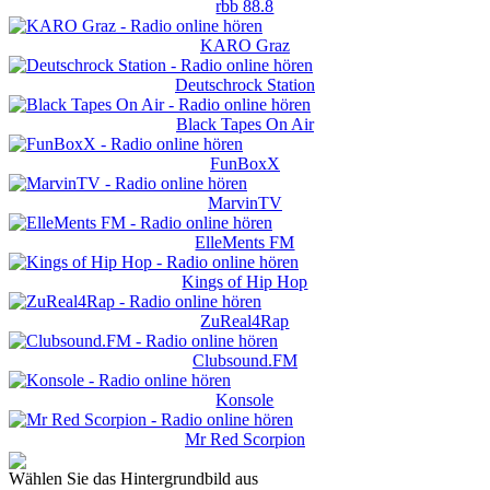
rbb 88.8
KARO Graz
Deutschrock Station
Black Tapes On Air
FunBoxX
MarvinTV
ElleMents FM
Kings of Hip Hop
ZuReal4Rap
Clubsound.FM
Konsole
Mr Red Scorpion
Wählen Sie das Hintergrundbild aus