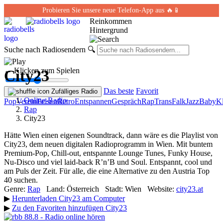
Probieren Sie unsere neue Telefon-App aus 🔥📱
Reinkommen
Hintergrund
Suche nach Radiosendern
🔍
← Klicken zum Spielen
City23
Das beste
Favorit
Zufälliges Radio
Online-Radio
Pop
Verein
Felsen
Retro
Entspannen
Gespräch
Rap
Trans
Falk
Jazz
Baby
Kl
Rap
City23
Hätte Wien einen eigenen Soundtrack, dann wäre es die Playlist von
City23, dem neuen digitalen Radioprogramm in Wien. Mit buntem
Premium-Pop, Chill-out, entspannte Lounge Tunes, Funky House,
Nu-Disco und viel laid-back R’n’B und Soul. Entspannt, cool und
am Puls der Zeit. Für alle, die eine Alternative zu den Austria Top
40 suchen.
Genre:
Rap
Land:
Österreich
Stadt:
Wien
Website:
city23.at
▶
Herunterladen City23 am Computer
▶
Zu den Favoriten hinzufügen City23