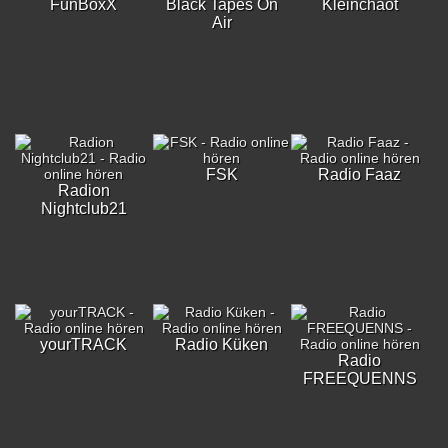
FunBoxX
Black Tapes On
Kleinchaot
Air
FSK
Radio Faaz
Radion
Nightclub21
yourTRACK
Radio Küken
Radio
FREEQUENNS