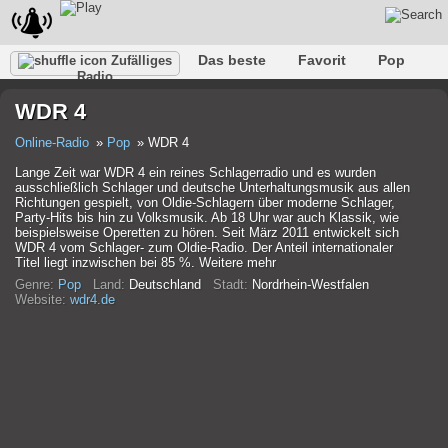
Das beste
Favorit
Pop
Zufälliges
Radio
Verein
Felsen
Retro
Entspannen
Gespräch
WDR 4
Rap
Trans
Falk
Jazz
Baby
Klassisch
Online-Radio
Pop
WDR 4
Lange Zeit war WDR 4 ein reines Schlagerradio und es wurden
ausschließlich Schlager und deutsche Unterhaltungsmusik aus allen
Richtungen gespielt, von Oldie-Schlagern über moderne Schlager,
Party-Hits bis hin zu Volksmusik. Ab 18 Uhr war auch Klassik, wie
beispielsweise Operetten zu hören. Seit März 2011 entwickelt sich
WDR 4 vom Schlager- zum Oldie-Radio. Der Anteil internationaler
Titel liegt inzwischen bei 85 %. Weitere mehr
Genre:
Pop
Land:
Deutschland
Stadt:
Nordrhein-Westfalen
Website:
wdr4.de