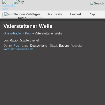
Das beste
Favorit
Pop
Zufälliges
Radio
Verein
Felsen
Retro
Entspannen
Gespräch
Vaterstettener Welle
Rap
Trans
Falk
Jazz
Baby
Klassisch
Online-Radio
Pop
Vaterstettener Welle
Das Radio für gute Laune!
Genre:
Pop
Land:
Deutschland
Stadt:
Bayern
Website:
vaterstettenerwelle.de