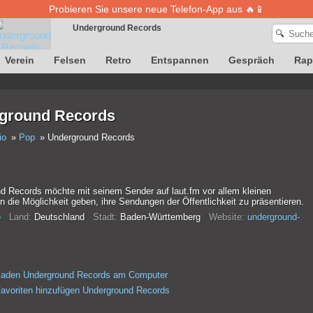
Probieren Sie unsere neue Telefon-App aus 🔥📱
Underground Records
🔍
Verein
Felsen
Retro
Entspannen
Gespräch
Rap
Die Definition von Songs ist vorübergehend nicht verfügbar
ground Records
io
Pop
Underground Records
d Records möchte mit seinem Sender auf laut.fm vor allem kleinen
 die Möglichkeit geben, ihre Sendungen der Öffentlichkeit zu präsentieren.
p
Land:
Deutschland
Stadt:
Baden-Württemberg
Website:
underground-
rladen Underground Records am Computer
avoriten hinzufügen Underground Records