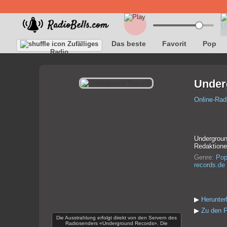
Das beste
Favorit
Pop
Zufälliges
Radio
Under
Online-Rad
Undergroun
Redaktionen
Genre:
Po
records.de
▶
Herunte
▶
Zu den F
Die Ausstrahlung erfolgt direkt von den Servern des
Radiosenders «Underground Records». Die