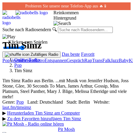
Probieren Sie unsere neue Telefon-App aus 🔥📱
Reinkommen
Hintergrund
Suche nach Radiosendern
🔍
← Klicken zum Spielen
Tim Simz
Das beste
Favorit
Zufälliges Radio
Online-Radio
Pop
Verein
Felsen
Retro
Entspannen
Gespräch
Rap
Trans
Falk
Jazz
Baby
Kl
Pop
Tim Simz
Tim Simz Radio aus Berlin. ...mit Musik von Jennifer Hudson, Joss
Stone, Glee, 30 Seconds To Mars, James Arthur, Gossip, Miss
Platnum, Steel Panther, Mary J. Blige, Melissa Etheridge und viele
mehr!
Genre:
Pop
Land:
Deutschland
Stadt:
Berlin
Website:
laut.fm/timsimz
▶
Herunterladen Tim Simz am Computer
▶
Zu den Favoriten hinzufügen Tim Simz
Pit Mosh