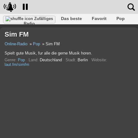
Das beste
Favorit
Pop
Zufälliges
Radio
Verein
Felsen
Retro
Entspannen
Gespräch
Sim FM
Rap
Trans
Falk
Jazz
Baby
Klassisch
Online-Radio
Pop
Sim FM
Spielt gute Musik, fur alle die gerne Musik horen.
Genre:
Pop
Land:
Deutschland
Stadt:
Berlin
Website:
laut.fm/simfm