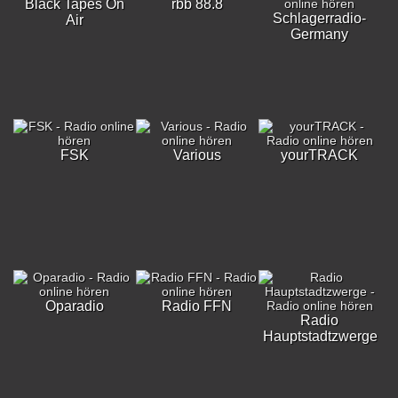
Black Tapes On
rbb 88.8
Schlagerradio-
Air
Germany
FSK
Various
yourTRACK
Oparadio
Radio FFN
Radio
Hauptstadtzwerge