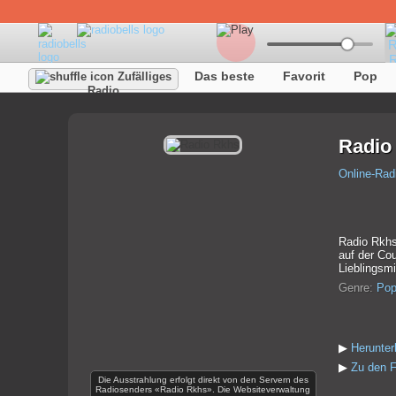
Das beste
Favorit
Pop
Zufälliges
Radio
Radio
Online-Rad
Radio Rkhs
auf der Cou
Lieblingsmi
Genre:
Po
▶
Herunte
▶
Zu den F
Die Ausstrahlung erfolgt direkt von den Servern des
Radiosenders «Radio Rkhs». Die Websiteverwaltung