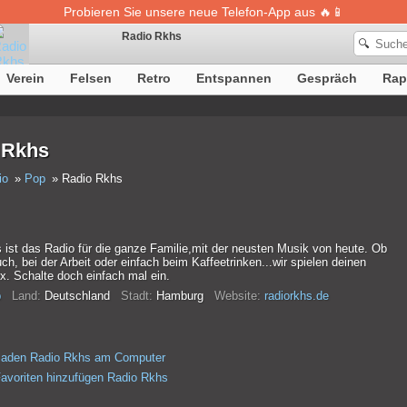
Probieren Sie unsere neue Telefon-App aus 🔥📱
Radio Rkhs
🔍
Verein
Felsen
Retro
Entspannen
Gespräch
Rap
Die Definition von Songs ist vorübergehend nicht verfügbar
 Rkhs
io
Pop
Radio Rkhs
 ist das Radio für die ganze Familie,mit der neusten Musik von heute. Ob
ch, bei der Arbeit oder einfach beim Kaffeetrinken...wir spielen deinen
x. Schalte doch einfach mal ein.
p
Land:
Deutschland
Stadt:
Hamburg
Website:
radiorkhs.de
rladen Radio Rkhs am Computer
avoriten hinzufügen Radio Rkhs