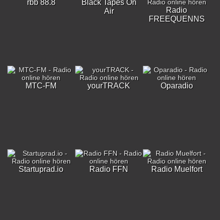
rbb 88.8
Black Tapes On
Radio
Air
FREEQUENNS
MTC-FM
yourTRACK
Oparadio
Startuprad.io
Radio FFN
Radio Muelfort